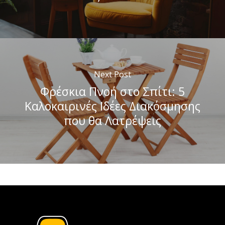
Next Post
Φρέσκια Πνοή στο Σπίτι: 5
Καλοκαιρινές Ιδέες Διακόσμησης
που θα Λατρέψεις