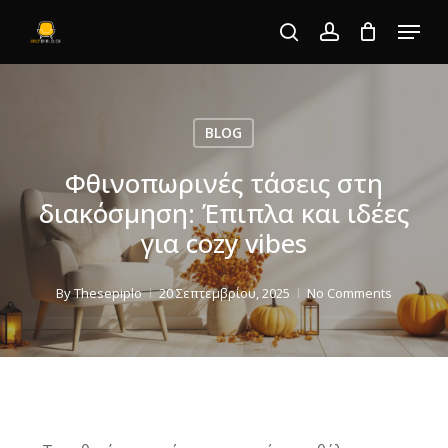
Skip
Menu
to
search
account
Close
main
Menu
content
BLOG
Φθινοπωρινές τάσεις στη
διακόσμηση: Έπιπλα και ιδέες
για cozy vibes
By
Thesepiplo
20 Σεπτεμβρίου, 2025
No Comments