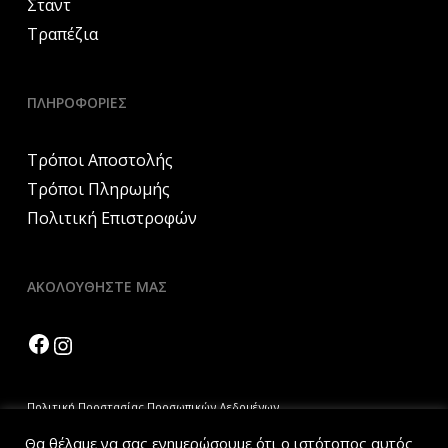
Σταντ
Τραπέζια
ΠΛΗΡΟΦΟΡΙΕΣ
Τρόποι Αποστολής
Τρόποι Πληρωμής
Πολιτική Επιστροφών
ΑΚΟΛΟΥΘΗΣΤΕ ΜΑΣ
Facebook
Instagram
Πολιτική Προστασίας Προσωπικών Δεδομένων
Πολιτική Cookies
Θα θέλαμε να σας ενημερώσουμε ότι ο ιστότοπος αυτός