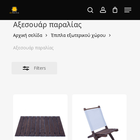
Skip
Menu
to
search
account
Close
Close
main
Αξεσουάρ παραλίας
Filters
Menu
content
Αρχική σελίδα
Έπιπλα εξωτερικού χώρου
Αξεσουάρ παραλίας
Filters