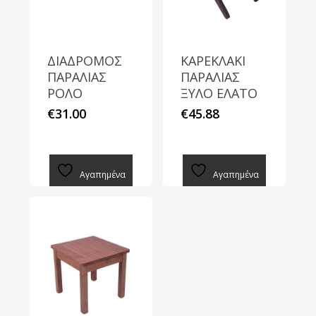
ΔΙΑΔΡΟΜΟΣ
ΚΑΡΕΚΛΑΚΙ
ΠΑΡΑΛΙΑΣ
ΠΑΡΑΛΙΑΣ
ΡΟΛΟ
ΞΥΛΟ ΕΛΑΤΟ
Αυτό
€
31.00
€
45.88
το
προϊόν
έχει
Αγαπημένα
Αγαπημένα
πολλαπλές
παραλλαγές.
Οι
επιλογές
μπορούν
να
επιλεγούν