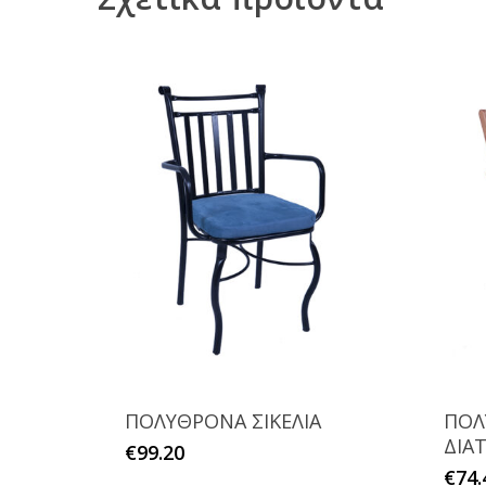
ΠΟΛΥΘΡΟΝΑ ΣΙΚΕΛΙΑ
ΠΟΛ
ΔΙΑ
Αυτό
€
99.20
€
74.
το