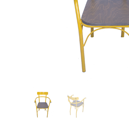
Hit enter to search or ESC to close