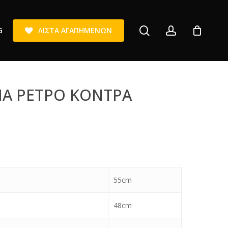
search
account
G
Λ
Ί
Σ
Τ
Α
Α
Γ
Α
Π
Η
Μ
Έ
Ν
Ω
Ν
Α ΡΕΤΡΟ ΚΟΝΤΡΑ
55cm
48cm