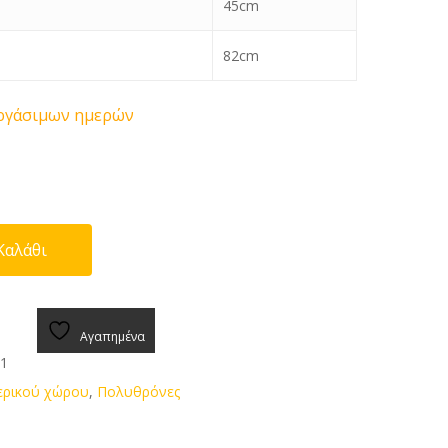
45cm
82cm
εργάσιμων ημερών
Καλάθι
Αγαπημένα
41
ερικού χώρου
,
Πολυθρόνες