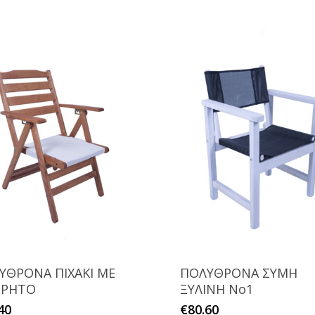
ΥΘΡΟΝΑ ΠΙΧΑΚΙ ΜΕ
ΠΟΛΥΘΡΟΝΑ ΣΥΜΗ
ΤΡΗΤΟ
ΞΥΛΙΝΗ Νο1
Αυτό
Αυτό
40
€
80.60